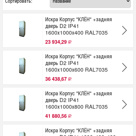
Сортировать:
от
до
руб.
Производитель
Искра Корпус "КЛЁН" +задняя
дверь D2 IP41
ИСКРА
1600х1000х400 RAL7035
Серия
23 934,29
Р
"Клён"
"ТОПОЛЬ"
Искра Корпус "КЛЁН" +задняя
Кол-во дверей
дверь D2 IP41
1600х1000х600 RAL7035
1
36 438,67
2
Р
Степень защиты (IP)
Искра Корпус "КЛЁН" +задняя
дверь D2 IP41
IP 31
IP 41
1600х1000х800 RAL7035
IP 55
41 880,56
Р
Высота V(мм)
Искра Корпус "КЛЁН" +задняя
2100