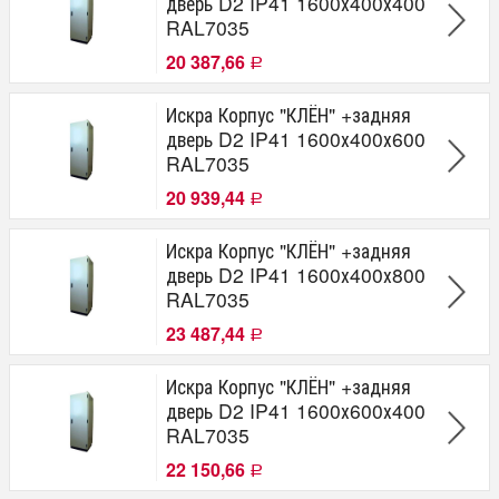
дверь D2 IP41 1600х400х400
2050
RAL7035
2000
1950
20 387,66
Р
1900
1850
Искра Корпус "КЛЁН" +задняя
1800
дверь D2 IP41 1600х400х600
1750
RAL7035
1700
1600
20 939,44
Р
Ширина H(мм)
Искра Корпус "КЛЁН" +задняя
1000
дверь D2 IP41 1600х400х800
800
RAL7035
600
400
23 487,44
Р
Глубина G(мм)
Искра Корпус "КЛЁН" +задняя
800
дверь D2 IP41 1600х600х400
600
RAL7035
450
22 150,66
400
Р