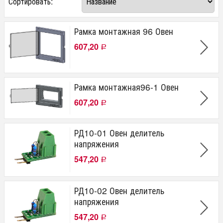
Сортировать:
от
до
руб.
Производитель
Рамка монтажная 96 Овен
OWEN
607,20
Р
Рамка монтажная96-1 Овен
607,20
Р
РД10-01 Овен делитель
напряжения
547,20
Р
РД10-02 Овен делитель
напряжения
547,20
Р