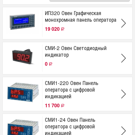
Производитель
ИП320 Овен Графическая
монохромная панель оператора
OWEN
19 020
Диапазон рабочих температур (°С)
Р
от
до
СМИ-2 Овен Светодиодный
индикатор
0
Р
СМИ1-220 Овен Панель
оператора с цифровой
индикацией
11 700
Р
СМИ1-24 Овен Панель
оператора с цифровой
индикацией