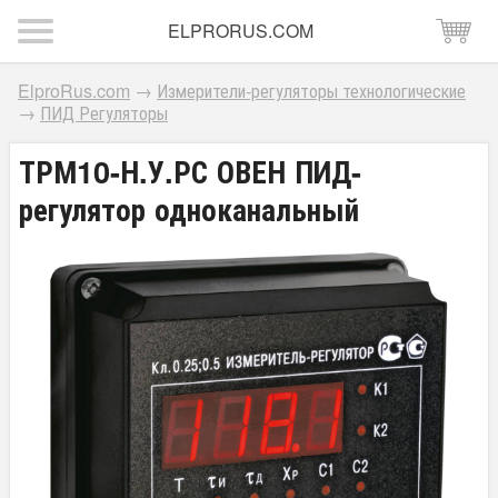
ELPRORUS.COM
ElproRus.com
→
Измерители-регуляторы технологические
→
ПИД Регуляторы
ТРМ10-Н.У.РС ОВЕН ПИД-
регулятор одноканальный