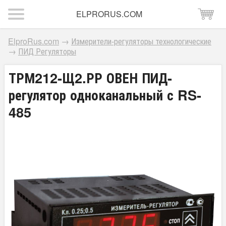
ELPRORUS.COM
ElproRus.com
→
Измерители-регуляторы технологические
→
ПИД Регуляторы
ТРМ212-Щ2.РР ОВЕН ПИД-
регулятор одноканальный с RS-
485