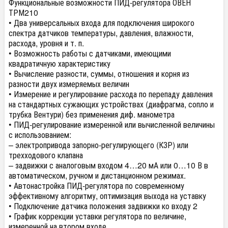
Функциональные возможности ПИД-регулятора ОВЕН
ТРМ210
• Два универсальных входа для подключения широкого
спектра датчиков температуры, давления, влажности,
расхода, уровня и т. п.
• Возможность работы с датчиками, имеющими
квадратичную характеристику
• Вычисление разности, суммы, отношения и корня из
разности двух измеряемых величин
• Измерение и регулирование расхода по перепаду давления
на стандартных сужающих устройствах (диафрагма, сопло и
трубка Вентури) без применения диф. манометра
• ПИД-регулирование измеренной или вычисленной величины
с использованием:
– электропривода запорно-регулирующего (КЗР) или
трехходового клапана
– задвижки с аналоговым входом 4…20 мА или 0…10 В в
автоматическом, ручном и дистанционном режимах.
• Автонастройка ПИД-регулятора по современному
эффективному алгоритму, оптимизация выхода на уставку
• Подключение датчика положения задвижки ко входу 2
• График коррекции уставки регулятора по величине,
измеренной на втором входе