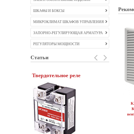
Реком
ШКАФЫ И БОКСЫ
МИКРОКЛИМАТ ШКАФОВ УПРАВЛЕНИЯ
ЗАПОРНО-РЕГУЛИРУЮЩАЯ АРМАТУРА
РЕГУЛЯТОРЫ МОЩНОСТИ
Статьи
Твердотельное реле
Частотны
K
K
Созданный в ко
вен
асинхронный дв
составляющей 
производства. 