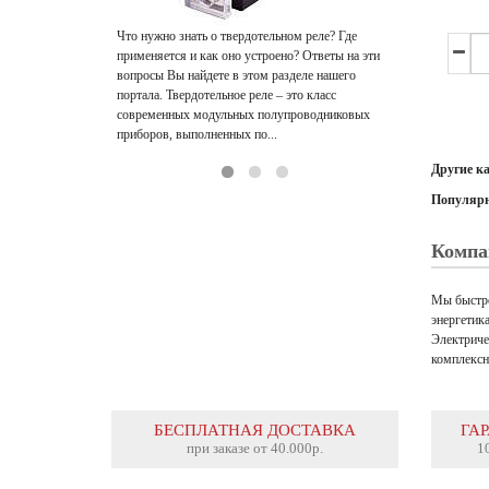
такого оборудо
устройство – ча
Что нужно знать о твердотельном реле? Где
применяется и как оно устроено? Ответы на эти
вопросы Вы найдете в этом разделе нашего
портала. Твердотельное реле – это класс
современных модульных полупроводниковых
приборов, выполненных по...
Другие к
Популярн
Компа
Мы быстро
энергетик
Электриче
комплексн
БЕСПЛАТНАЯ ДОСТАВКА
ГА
при заказе от 40.000р.
1