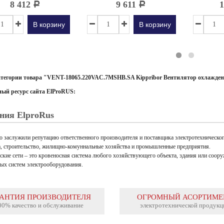
вания требуется специальное
8 412
9 611
Р
Р
Преимущества промежуточных реле KIPPRIBOR
стотный...
серии RP: прозрачный корпус, позволяющий
В корзину
В корзину
чётко видеть состояние контактов реле; полная
совместимость с реле данного типа других
производителей (в соответствии с ГОСТ 11152-
82); яркий...
атегории товара "VENT-18065.220VAC.7MSHB.SA Kippribor Вентилятор охлажден
ый ресурс сайта ElProRUS:
ния ElproRus
 заслужили репутацию ответственного производителя и поставщика электротехнического
а, строительство, жилищно-комуннальные хозяйства и промышленные предприятия.
ские сети – это кровеносная система любого хозяйствующего объекта, здания или соор
ых систем электрооборудования.
РАНТИЯ ПРОИЗВОДИТЕЛЯ
ОГРОМНЫЙ АСОРТИМЕ
00% качество и обслуживание
электротехнической продукц