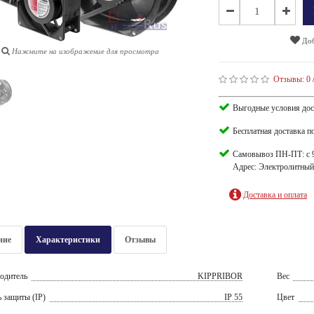
Доб
Нажмите на изображение для просмотра
Отзывы:
0
Выгодные условия дос
Бесплатная доставка п
Самовывоз ПН-ПТ: с 9
Адрес: Электролитный 
Доставка и оплата
ние
Характеристики
Отзывы
одитель
KIPPRIBOR
Вес
 защиты (IP)
IP 55
Цвет