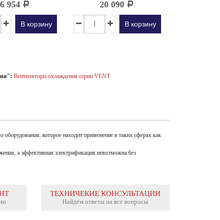
16 954
20 090
45 
Р
Р
В корзину
В корзину
ия":
Вентиляторы охлаждения серии VENT
 оборудования, которое находит применение в таких сферах как
ужения, а эффективная электрификация невозможна без
НТ
ТЕХНИЧЕКИЕ КОНСУЛЬТАЦИИ
ии
Найдём ответы на все вопросы