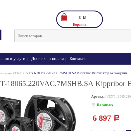
0
Р
Корзина
ения и услуги
Доставка и оплата
Контакты
VENT-18065.220VAC.7MSHB.SA Kippribor Вентилятор охлаждения
ия серии VENT
-18065.220VAC.7MSHB.SA Kippribor В
Артикул
VENT-18065.22
По запросу
6 897
Р