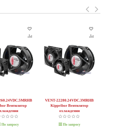
260.24VDC.5MRHB
VENT-22280.24VDC.3MRHB
VENT-22580
ibor Вентилятор
Kippribor Вентилятор
Kippribor
хлаждения
охлаждения
охла
По запросу
По запросу
По 