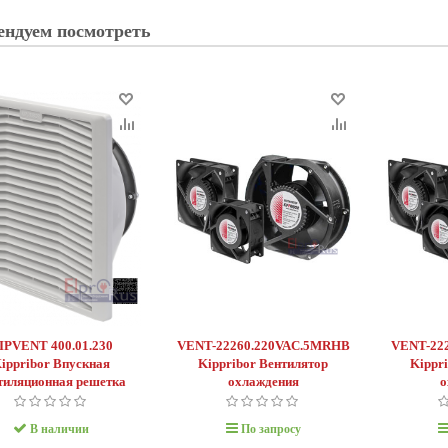
ендуем посмотреть
й преобразователь
Промежуточное реле
IPVENT 400.01.230
VENT-22260.220VAC.5MRHB
VENT-22
ippribor Впускная
Kippribor Вентилятор
Kippr
нце XIX столетия, трёхфазный
тиляционная решетка
охлаждения
о
игатель стал незаменимой
современного промышленного
В наличии
По запросу
Для плавного пуска и остановки