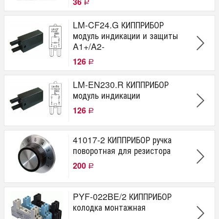
36
Р
LM-CF24.G КИППРИБОР
модуль индикации и защиты
A1+/A2-
126
Р
LM-EN230.R КИППРИБОР
модуль индикации
126
Р
41017-2 КИППРИБОР ручка
поворотная для резистора
200
Р
PYF-022BE/2 КИППРИБОР
колодка монтажная