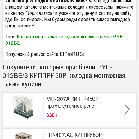
кипприбор колодка монтажная
ниже
, чем представленные
в нашем каталоге монтажные колодки и аксессуары, нажмите
на кнопку
"Торговаться"
и укажите эту цену и ссылку на сайт,
где Вы её видели. Мы будем рады сделать самое выгодное
предложение!
Теги:
Колодка монтажная
колодка монтажная серия PYF-
012BE
Популярный ресурс сайта ElProRUS:
Покупатели, которые приобрели PYF-
012BE/3 КИППРИБОР колодка монтажная,
также купили
MR-207A КИППРИБОР
промежуточное реле
330
Р
RP-407.AL КИППРИБОР