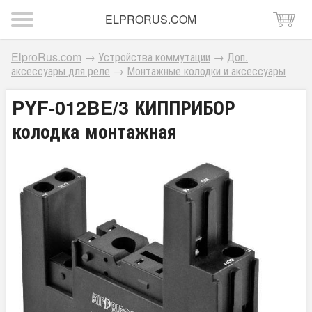
ELPRORUS.COM
ElproRus.com
→
Устройства коммутации
→
Доп.
аксессуары для реле
→
Монтажные колодки и аксессуары
PYF-012BE/3 КИППРИБОР
колодка монтажная