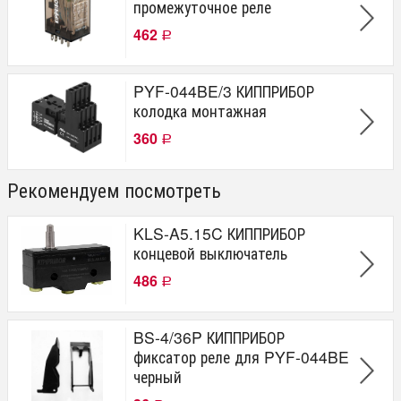
промежуточное реле
462
Р
PYF-044BE/3 КИППРИБОР
колодка монтажная
360
Р
Рекомендуем посмотреть
KLS-A5.15C КИППРИБОР
концевой выключатель
486
Р
BS-4/36P КИППРИБОР
фиксатор реле для PYF-044BE
черный