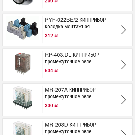
200
Р
PYF-022BE/2 КИППРИБОР
колодка монтажная
312
Р
RP-403.DL КИППРИБОР
промежуточное реле
534
Р
MR-207A КИППРИБОР
промежуточное реле
330
Р
MR-203D КИППРИБОР
промежуточное реле