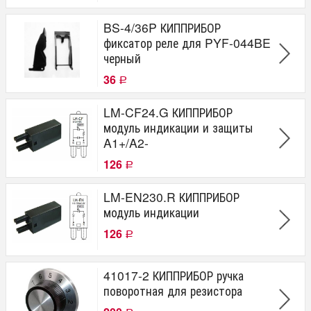
BS-4/36P КИППРИБОР
фиксатор реле для PYF-044BE
черный
36
Р
LM-CF24.G КИППРИБОР
модуль индикации и защиты
A1+/A2-
126
Р
LM-EN230.R КИППРИБОР
модуль индикации
126
Р
41017-2 КИППРИБОР ручка
поворотная для резистора