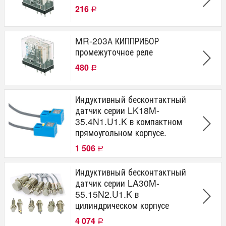
216
Р
MR-203А КИППРИБОР
промежуточное реле
480
Р
Индуктивный бесконтактный
датчик серии LK18M-
35.4N1.U1.K в компактном
прямоугольном корпусе.
1 506
Р
Индуктивный бесконтактный
датчик серии LA30M-
55.15N2.U1.K в
цилиндрическом корпусе
4 074
Р