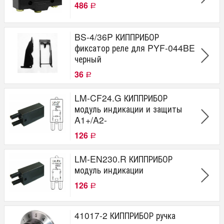
486
Р
BS-4/36P КИППРИБОР
фиксатор реле для PYF-044BE
черный
36
Р
LM-CF24.G КИППРИБОР
модуль индикации и защиты
A1+/A2-
126
Р
LM-EN230.R КИППРИБОР
модуль индикации
126
Р
41017-2 КИППРИБОР ручка