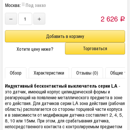
Москва:
Под заказ
2 626
−
+
Р
Торговаться
Хотите цену ниже?
Обзор
Характеристики
Отзывы (0)
Общие тех
Индуктивный бесконтактный выключатель серии LA
-
это датчик, имеющий корпус цилиндрической формы и
реагирующий на появление металлического предмета в зоне
его действия. Для датчиков серии LA зона действия (рабочая
область) располагается со стороны торцевой части корпуса
и в зависимости от модификации датчика составляет 2, 4, 5,
8, 10 или 15мм. При этом, для срабатывания датчика,
непосредственного контакта с контролируемым предметом