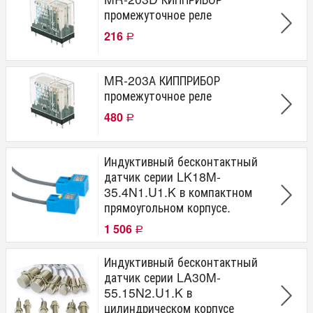
промежуточное реле
216
Р
MR-203А КИППРИБОР
промежуточное реле
480
Р
Индуктивный бесконтактный
датчик серии LK18M-
35.4N1.U1.K в компактном
прямоугольном корпусе.
1 506
Р
Индуктивный бесконтактный
датчик серии LA30M-
55.15N2.U1.K в
цилиндрическом корпусе