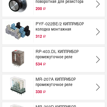
поворотная для резистора
200
Р
PYF-022BE/2 КИППРИБОР
колодка монтажная
312
Р
RP-403.DL КИППРИБОР
промежуточное реле
534
Р
MR-207A КИППРИБОР
промежуточное реле
330
Р
MR-203D КИППРИБОР