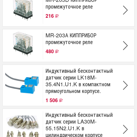
промежуточное реле
216
Р
MR-203А КИППРИБОР
промежуточное реле
480
Р
Индуктивный бесконтактный
датчик серии LK18M-
35.4N1.U1.K в компактном
прямоугольном корпусе.
1 506
Р
Индуктивный бесконтактный
датчик серии LA30M-
55.15N2.U1.K в
цилиндрическом корпусе