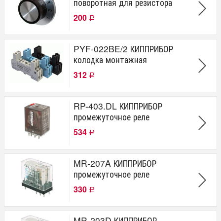
поворотная для резистора
200
Р
PYF-022BE/2 КИППРИБОР
колодка монтажная
312
Р
RP-403.DL КИППРИБОР
промежуточное реле
534
Р
MR-207A КИППРИБОР
промежуточное реле
330
Р
MR-203D КИППРИБОР