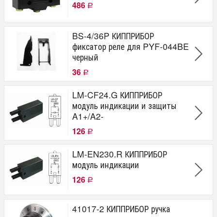
486
Р
BS-4/36P КИППРИБОР
фиксатор реле для PYF-044BE
черный
36
Р
LM-CF24.G КИППРИБОР
модуль индикации и защиты
A1+/A2-
126
Р
LM-EN230.R КИППРИБОР
модуль индикации
126
Р
41017-2 КИППРИБОР ручка