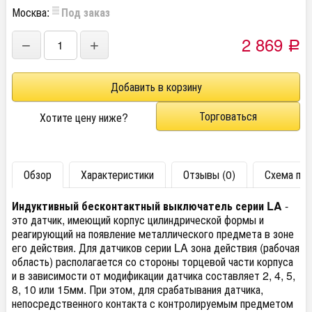
Москва:
Под заказ
2 869
−
+
Р
Торговаться
Хотите цену ниже?
Обзор
Характеристики
Отзывы (0)
Схема по
Индуктивный бесконтактный выключатель серии LA
-
это датчик, имеющий корпус цилиндрической формы и
реагирующий на появление металлического предмета в зоне
его действия. Для датчиков серии LA зона действия (рабочая
область) располагается со стороны торцевой части корпуса
и в зависимости от модификации датчика составляет 2, 4, 5,
8, 10 или 15мм. При этом, для срабатывания датчика,
непосредственного контакта с контролируемым предметом