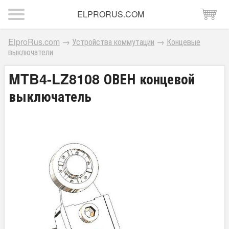
ELPRORUS.COM
ElproRus.com
→
Устройства коммутации
→
Концевые
выключатели
MTB4-LZ8108 ОВЕН концевой
выключатель