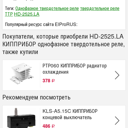
Теги:
Однофазное твердотельное реле
твердотельное реле
ТТР
HD-2525.LA
Популярный ресурс сайта ElProRUS:
Покупатели, которые приобрели HD-2525.LA
КИППРИБОР однофазное твердотельное реле,
также купили
РТР060 КИППРИБОР радиатор
охлаждения
378
Р
Рекомендуем посмотреть
KLS-A5.15C КИППРИБОР
концевой выключатель
486
Р