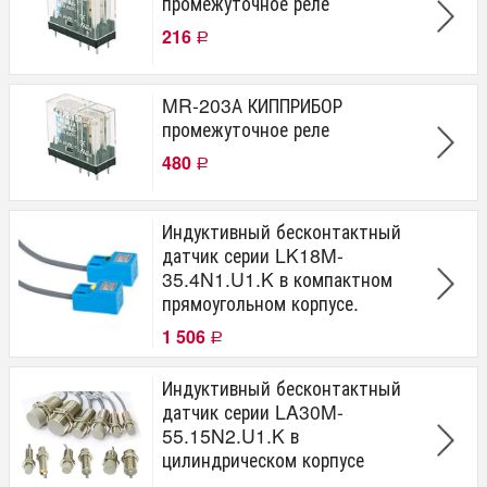
промежуточное реле
216
Р
MR-203А КИППРИБОР
промежуточное реле
480
Р
Индуктивный бесконтактный
датчик серии LK18M-
35.4N1.U1.K в компактном
прямоугольном корпусе.
1 506
Р
Индуктивный бесконтактный
датчик серии LA30M-
55.15N2.U1.K в
цилиндрическом корпусе