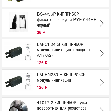
BS-4/36P КИППРИБОР
фиксатор реле для PYF-044BE
черный
36
Р
LM-CF24.G КИППРИБОР
модуль индикации и защиты
A1+/A2-
126
Р
LM-EN230.R КИППРИБОР
модуль индикации
126
Р
41017-2 КИППРИБОР ручка
поворотная для резистора