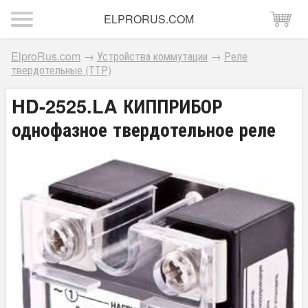
ELPRORUS.COM
ElproRus.com
→
Устройства коммутации
→
Реле
твердотельные (ТТР)
HD-2525.LA КИППРИБОР
однофазное твердотельное реле