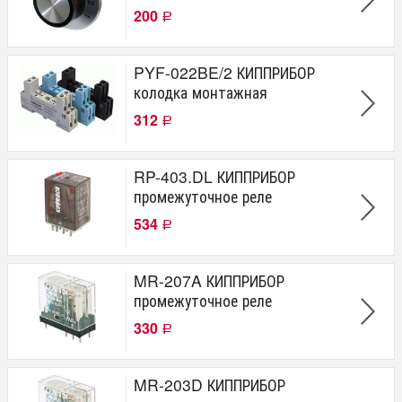
200
Р
PYF-022BE/2 КИППРИБОР
колодка монтажная
312
Р
RP-403.DL КИППРИБОР
промежуточное реле
534
Р
MR-207A КИППРИБОР
промежуточное реле
330
Р
MR-203D КИППРИБОР