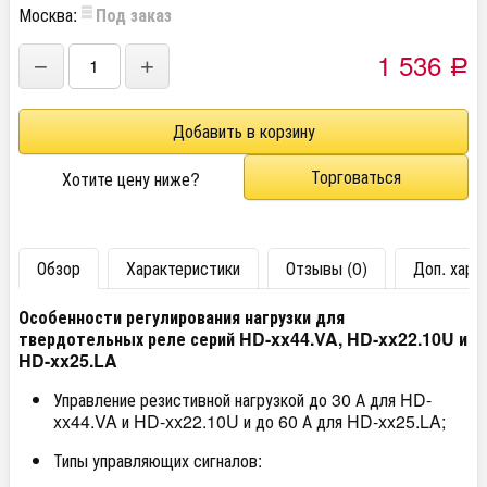
Москва:
Под заказ
1 536
−
+
Р
Торговаться
Хотите цену ниже?
Обзор
Характеристики
Отзывы (0)
Доп. хара
Особенности регулирования нагрузки для
твердотельных реле серий HD-xx44.VA, HD-xx22.10U и
HD-xx25.LA
Управление резистивной нагрузкой до 30 А для HD-
xx44.VA и HD-xx22.10U и до 60 А для HD-xx25.LA;
Типы управляющих сигналов: