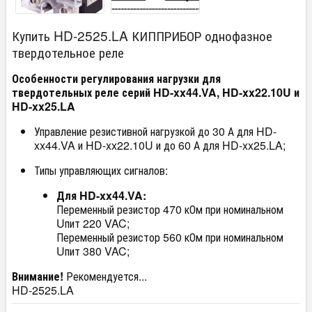
Купить HD-2525.LA КИППРИБОР однофазное
твердотельное реле
Особенности регулирования нагрузки для
твердотельных реле серий HD-xx44.VA, HD-xx22.10U и
HD-xx25.LA
Управление резистивной нагрузкой до 30 А для HD-
xx44.VA и HD-xx22.10U и до 60 А для HD-xx25.LA;
Типы управляющих сигналов:
Для HD-xx44.VA:
Переменный резистор 470 кОм при номинальном
U
пит
220 VAC;
Переменный резистор 560 кОм при номинальном
U
пит
380 VAC;
Внимание!
Рекомендуется...
HD-2525.LA