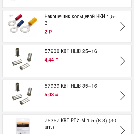
Наконечник кольцевой НКИ 1,5-
3
2
Р
57938 КВТ НШВ 25–16
4,44
Р
57939 КВТ НШВ 35–16
5,03
Р
75357 КВТ РПИ-М 1.5-(6.3) (30
шт.)