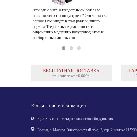
такого оборудо
устройство – ча
Что нужно знать о твердотельном реле? Где
применяется и как оно устроено? Ответы на эти
вопросы Вы найдете в этом разделе нашего
портала. Твердотельное реле – это класс
современных модульных полупроводниковых
приборов, выполненных по...
БЕСПЛАТНАЯ ДОСТАВКА
ГА
при заказе от 40.000р.
1
Контактная информация
ElproRus.com
-
электротехническое оборудование
Россия
,
г. Москва
,
Электролитный пp-д, 3, стр. 2
, индекс
115230