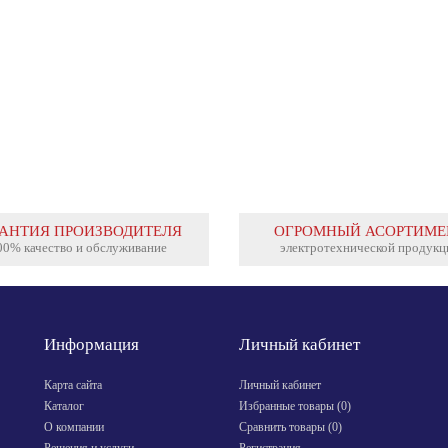
вания требуется специальное
Преимущества промежуточных реле KIPPRIBOR
стотный...
серии RP: прозрачный корпус, позволяющий
чётко видеть состояние контактов реле; полная
совместимость с реле данного типа других
производителей (в соответствии с ГОСТ 11152-
82); яркий...
РАНТИЯ ПРОИЗВОДИТЕЛЯ
ОГРОМНЫЙ АСОРТИМЕ
00% качество и обслуживание
электротехнической продукц
Информация
Личный кабинет
Карта сайта
Личный кабинет
Каталог
Избранные товары (
0
)
О компании
Сравнить товары (
0
)