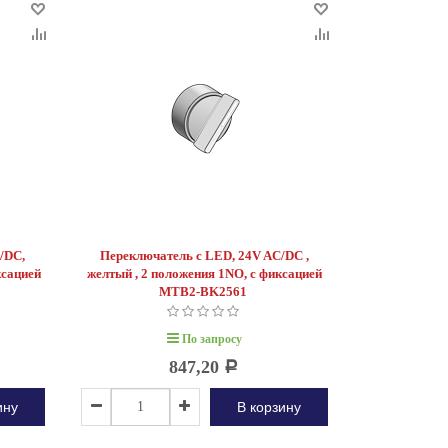
/DC,
Переключатель с LED, 24V AC/DC ,
ксацией
желтый , 2 положения 1NO, с фиксацией
MTB2-BK2561
По запросу
847,20
Р
ину
В корзину