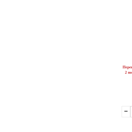
Пере
2 п