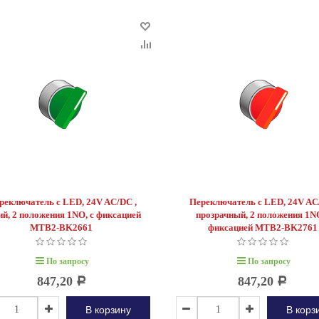
реключатель с LED, 24V AC/DC ,
Переключатель с LED, 24V AC
ий, 2 положения 1NO, с фиксацией
прозрачный, 2 положения 1NO
MTB2-BK2661
фиксацией MTB2-BK276
По запросу
По запросу
847,20
847,20
Р
Р
В корзину
В корз