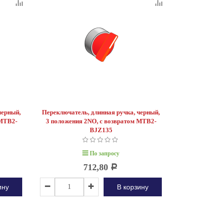
черный,
Переключатель, длинная ручка, черный,
 MTB2-
3 положения 2NO, с возвратом MTB2-
BJZ135
По запросу
712,80
Р
ину
В корзину