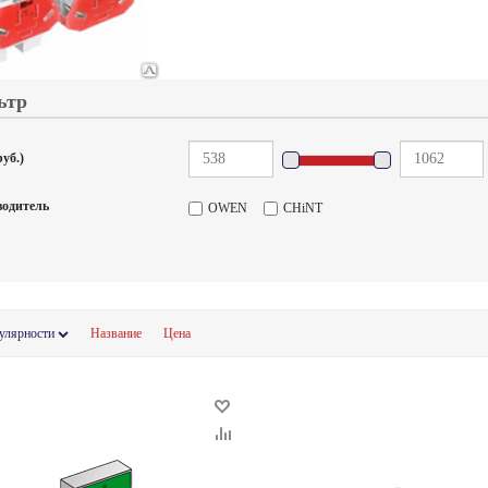
ьтр
уб.)
одитель
OWEN
CHiNT
улярности
Название
Цена