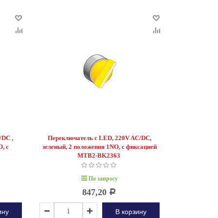
/DC ,
Переключатель с LED, 220V AC/DC,
, с
зеленый, 2 положения 1NO, с фиксацией
1
MTB2-BK2363
По запросу
847,20
Р
ину
В корзину