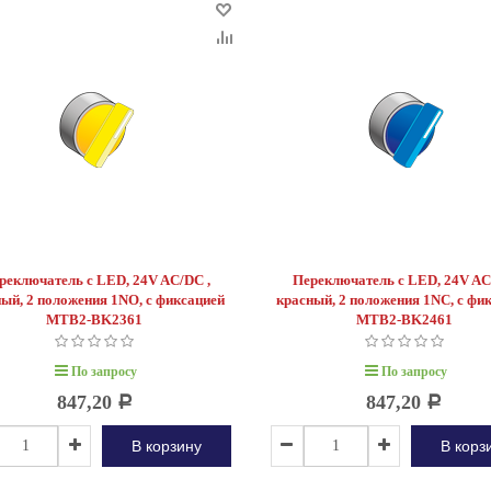
реключатель с LED, 24V AC/DC ,
Переключатель с LED, 24V AC
ный, 2 положения 1NO, с фиксацией
красный, 2 положения 1NC, с фи
MTB2-BK2361
MTB2-BK2461
По запросу
По запросу
847,20
847,20
Р
Р
В корзину
В корз