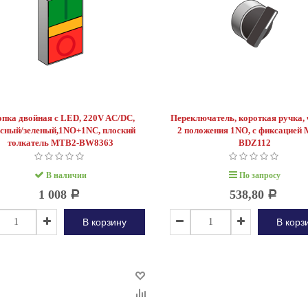
пка двойная с LED, 220V AC/DC,
Переключатель, короткая ручка, 
сный/зеленый,1NO+1NC, плоский
2 положения 1NO, с фиксацией
толкатель MTB2-BW8363
BDZ112
й преобразователь
Промежуточное реле
В наличии
По запросу
1 008
538,80
Р
Р
В корзину
В корз
нце XIX столетия, трёхфазный
игатель стал незаменимой
современного промышленного
Для плавного пуска и остановки