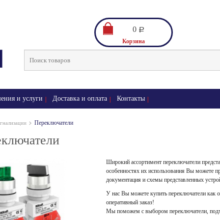
0
Р
Корзина
ения и услуги
Доставка и оплата
Контакты
Переключатели
игнализации
еключатели
Широкий ассортимент переключатели представ
особенностях их использования Вы можете пр
документация и схемы представленных устро
У нас Вы можете купить переключатели как оп
оперативный заказ!
Мы поможем с выбором переключатели, под