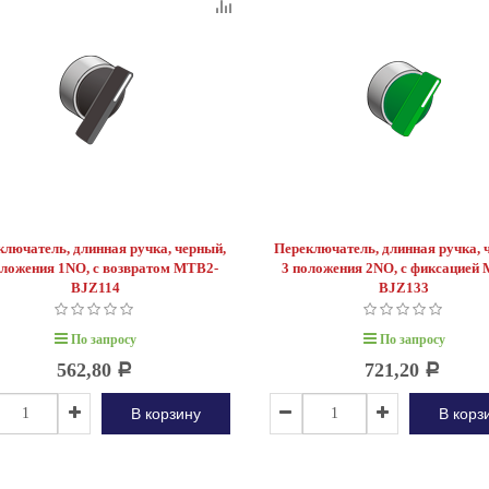
ключатель, длинная ручка, черный,
Переключатель, длинная ручка, 
оложения 1NO, с возвратом MTB2-
3 положения 2NO, с фиксацией
BJZ114
BJZ133
По запросу
По запросу
562,80
721,20
Р
Р
В корзину
В корз