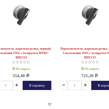
вания требуется специальное
Преимущества промежуточных реле KIPPRIBOR
стотный...
серии RP: прозрачный корпус, позволяющий
чётко видеть состояние контактов реле; полная
совместимость с реле данного типа других
производителей (в соответствии с ГОСТ 11152-
82); яркий...
лючатель, короткая ручка, черный,
Переключатель, короткая ручка, 
оложения 1NO, с возвратом MTB2-
3 положения 2NO, с возвратом
BDZ114
BDZ135
По запросу
По запросу
554,40
721,20
Р
Р
В корзину
В корз