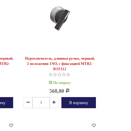
черный,
Переключатель, длинная ручка, черный,
 MTB2-
2 положения 1NO, с фиксацией MTB2-
BJZ112
По запросу
568,80
Р
ину
В корзину