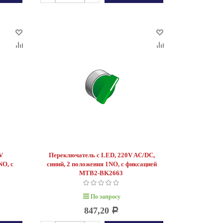
V
Переключатель с LED, 220V AC/DC,
NO, с
синий, 2 положения 1NO, с фиксацией
3
MTB2-BK2663
По запросу
847,20
Р