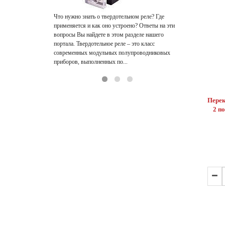
такого оборудо
устройство – ча
Что нужно знать о твердотельном реле? Где
применяется и как оно устроено? Ответы на эти
вопросы Вы найдете в этом разделе нашего
портала. Твердотельное реле – это класс
современных модульных полупроводниковых
приборов, выполненных по...
Перек
2 п