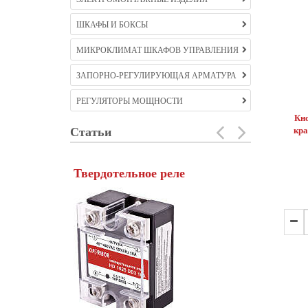
ШКАФЫ И БОКСЫ
МИКРОКЛИМАТ ШКАФОВ УПРАВЛЕНИЯ
ЗАПОРНО-РЕГУЛИРУЮЩАЯ АРМАТУРА
РЕГУЛЯТОРЫ МОЩНОСТИ
Кно
Статьи
кра
Твердотельное реле
Частотны
Созданный в ко
асинхронный дв
составляющей 
производства. 