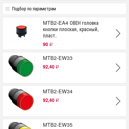
Подбор по параметрам
Цена
MTB2-EA4 ОВЕН головка
от
до
руб.
кнопки плоская, красный,
пласт.
Производитель
90
Р
OWEN
MTB2-EW33
92,40
Р
MTB2-EW34
92,40
Р
MTB2-EW35