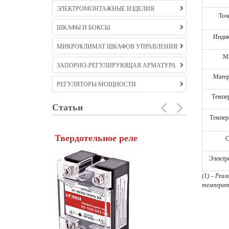
ЭЛЕКТРОМОНТАЖНЫЕ ИЗДЕЛИЯ
Точ
ШКАФЫ И БОКСЫ
Индик
МИКРОКЛИМАТ ШКАФОВ УПРАВЛЕНИЯ
Ма
ЗАПОРНО-РЕГУЛИРУЮЩАЯ АРМАТУРА
Матер
РЕГУЛЯТОРЫ МОЩНОСТИ
Темпер
Статьи
Темпер
Твердотельное реле
Частотны
С
Электр
(1) – Реа
температу
Созданный в ко
асинхронный дв
составляющей 