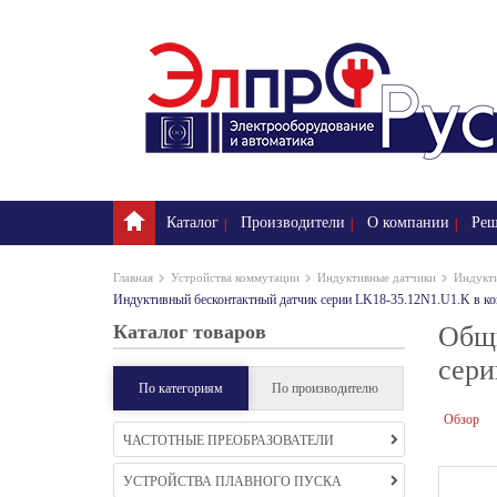
Каталог
Производители
О компании
Реш
Главная
Устройства коммутации
Индуктивные датчики
Индукти
Индуктивный бесконтактный датчик серии LK18-35.12N1.U1.K в к
Каталог товаров
Общи
сери
По категориям
По производителю
Обзор
ЧАСТОТНЫЕ ПРЕОБРАЗОВАТЕЛИ
УСТРОЙСТВА ПЛАВНОГО ПУСКА