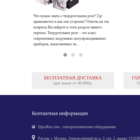
производства. 
такого оборудо
устройство – ча
Что нужно знать о твердотельном реле? Где
применяется и как оно устроено? Ответы на эти
вопросы Вы найдете в этом разделе нашего
портала. Твердотельное реле – это класс
современных модульных полупроводниковых
приборов, выполненных по...
БЕСПЛАТНАЯ ДОСТАВКА
ГА
при заказе от 40.000р.
1
Контактная информация
ElproRus.com
-
электротехническое оборудование
Россия
,
г. Москва
,
Электролитный пp-д, 3, стр. 2
, индекс
115230