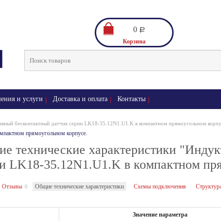
0
Р
Корзина
ения и услуги
Доставка и оплата
Контакты
вный бесконтактный датчик серии LK18-35.12N1.U1.K в компактном прямоугольном корпу
омпактном прямоугольном корпусе.
е технические характеристики "Индук
и LK18-35.12N1.U1.K в компактном пря
Отзывы
Общие технические характеристики
Схемы подключения
Структура
0
Значение параметра