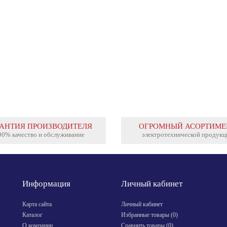
Для плавного пуска и остановки
вания требуется специальное
Преимущества промежуточных реле KIPPRIBOR
стотный...
серии RP: прозрачный корпус, позволяющий
чётко видеть состояние контактов реле; полная
совместимость с реле данного типа других
производителей (в соответствии с ГОСТ 11152-
82); яркий...
РАНТИЯ ПРОИЗВОДИТЕЛЯ
ОГРОМНЫЙ АСОРТИМЕ
00% качество и обслуживание
электротехнической продукц
Информация
Личный кабинет
Карта сайта
Личный кабинет
Каталог
Избранные товары (
0
)
О компании
Сравнить товары (
0
)