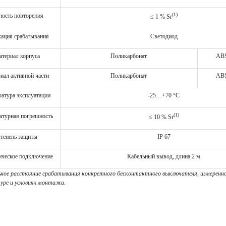
(1)
ность повторения
≤ 1 % Sr
ация срабатывания
Светодиод
териал корпуса
Поликарбонат
ABS
иал активной части
Поликарбонат
ABS
атура эксплуатации
-25…+70 °C
(1)
атурная погрешность
≤ 10 % Sr
й преобразователь
Промежуточное реле
тепень защиты
IP 67
ическое подключение
Кабельный вывод, длина 2 м
льное расстояние срабатывания конкретного бесконтактного выключателя, измеренн
ре и условиях монтажа.
нце XIX столетия, трёхфазный
игатель стал незаменимой
современного промышленного