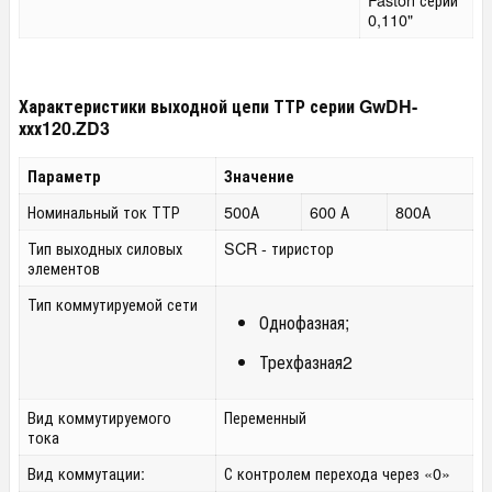
0,110"
Характеристики выходной цепи ТТР серии GwDH-
ххх120.ZD3
Параметр
Значение
Номинальный ток ТТР
500А
600 А
800А
Тип выходных силовых
SCR - тиристор
элементов
Тип коммутируемой сети
Однофазная;
Трехфазная
2
Вид коммутируемого
Переменный
тока
Вид коммутации:
С контролем перехода через «0»