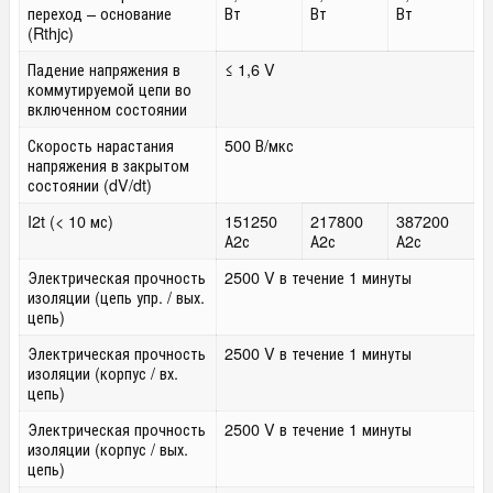
переход – основание
Вт
Вт
Вт
(Rthjc)
Падение напряжения в
≤ 1,6 V
коммутируемой цепи во
включенном состоянии
Скорость нарастания
500 В/мкс
напряжения в закрытом
состоянии (dV/dt)
I
2
t (< 10 мс)
151250
217800
387200
А
2
с
А
2
с
А
2
с
Электрическая прочность
2500 V в течение 1 минуты
изоляции (цепь упр. / вых.
цепь)
Электрическая прочность
2500 V в течение 1 минуты
изоляции (корпус / вх.
цепь)
Электрическая прочность
2500 V в течение 1 минуты
изоляции (корпус / вых.
цепь)