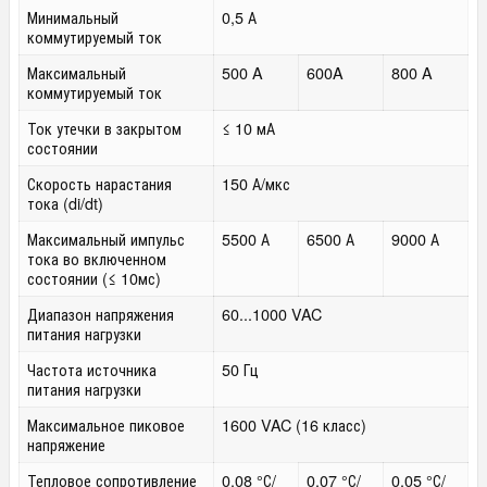
Минимальный
0,5 А
коммутируемый ток
Максимальный
500 A
600A
800 A
коммутируемый ток
Ток утечки в закрытом
≤ 10 мА
состоянии
Скорость нарастания
150 А/мкс
тока (di/dt)
Максимальный импульс
5500 А
6500 А
9000 А
тока во включенном
состоянии (≤ 10мс)
Диапазон напряжения
60...1000 VAC
питания нагрузки
Частота источника
50 Гц
питания нагрузки
Максимальное пиковое
1600 VAC (16 класс)
напряжение
Тепловое сопротивление
0,08 °С/
0,07 °С/
0,05 °С/