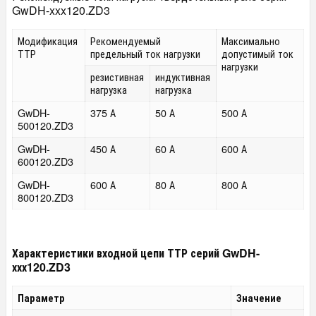
GwDH-xxx120.ZD3
Модификация
Рекомендуемый
Максимально
ТТР
предельный ток нагрузки
допустимый ток
нагрузки
резистивная
индуктивная
нагрузка
нагрузка
GwDH-
375 А
50 А
500 А
500120.ZD3
GwDH-
450 А
60 А
600 А
600120.ZD3
GwDH-
600 А
80 А
800 А
800120.ZD3
Характеристики входной цепи ТТР серий GwDH-
ххх120.ZD3
Параметр
Значение