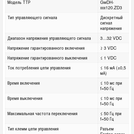
Модель ТТР
GwDH-
ххх120.ZD3
Тип управляющего сигнала
Дискретный
сигнал
напряжения
Диапазон напряжения управляющего сигнала
3…32 VDC
Напряжение гарантированного включения
≥ 3 VDC
Напряжение гарантированного выключения
≤ 1 VDC
Ток потребления цепи управления
≤ 16 мА (±0,5
мА)
Время включения
≤ 10 мс при
f=50 Гц
Время выключения
≤ 10 мс при
f=50 Гц
Максимальная частота переключения
≤ 50 Гц при
f=50 Гц
Тип клемм цепи управления
Разъем
Faston серии