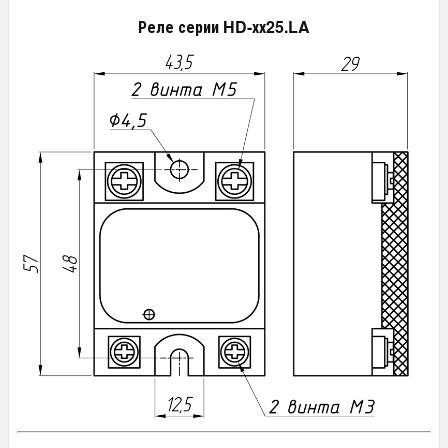
Реле серии HD-хх25.LA