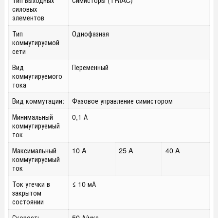
силовых
элементов
Тип
Однофазная
коммутируемой
сети
Вид
Переменный
коммутируемого
тока
Вид коммутации:
Фазовое управление симистором
Минимальный
0,1 А
коммутируемый
ток
Максимальный
10 A
25 A
40 A
коммутируемый
ток
Ток утечки в
≤ 10 мА
закрытом
состоянии
Скорость
50 А/мкс