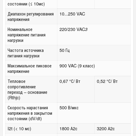
состоянии (≤ 10мс)
Диапазон регулирования
10...250 VAC
напряжения
Номинальное
220/230 VAC
3
напряжение питания
нагрузки
Частота источника
50 Гц
питания нагрузки
Максимальное пиковое
900 VAC (9 класс)
напряжение
Тепловое
0,67 °С/ Вт
0,52 °С/ Вт
сопротивление
переход – основание
(Rthjc)
Скорость нарастания
500 В/мкс
напряжения в закрытом
состоянии (dV/dt)
I
2
t (< 10 мс)
1800 А
2
с
3200 А
2
с