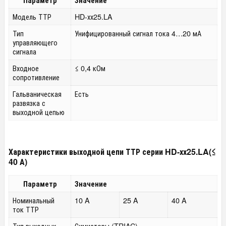
Модель ТТР
HD-хх25.LA
Тип
Унифицированный сигнал тока 4…20 мА
управляющего
сигнала
Входное
≤ 0,4 кОм
сопротивление
Гальваническая
Есть
развязка с
выходной цепью
Характеристики выходной цепи ТТР серии HD-хх25.LA(≤
40 А)
Параметр
Значение
Номинальный
10 A
25 A
40 A
ток ТТР
Тип выходных
Симисторы (TRIAC)