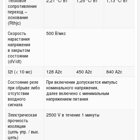
Тепловое
2,21 °С/ Вт
1,25 °С/ Вт
1,13 °С/ Вт
сопротивление
переход –
основание
(Rthjc)
Скорость
500 В/мкс
нарастания
напряжения
в закрытом
состоянии
(dV/dt)
I
2
t (< 10 мс)
128 А
2
с
450 А
2
с
840 А
2
с
Состояние реле
При включении допускается импульс
при обрыве либо
номинального напряжения,
отсутствии
далее включено с минимальным
входного
напряжением питания
сигнала
Электрическая
2500 V в течение 1 минуты
прочность
изоляции
(цепь упр. / вых.
цепь)