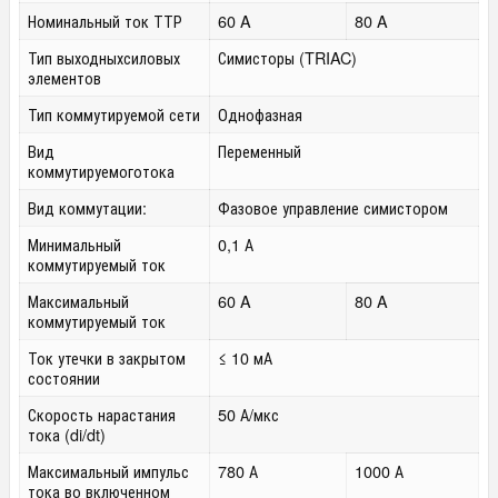
Номинальный ток ТТР
60 A
80 A
Тип выходныхсиловых
Симисторы (TRIAC)
элементов
Тип коммутируемой сети
Однофазная
Вид
Переменный
коммутируемоготока
Вид коммутации:
Фазовое управление симистором
Минимальный
0,1 А
коммутируемый ток
Максимальный
60 A
80 A
коммутируемый ток
Ток утечки в закрытом
≤ 10 мА
состоянии
Скорость нарастания
50 А/мкс
тока (di/dt)
Максимальный импульс
780 А
1000 А
тока во включенном