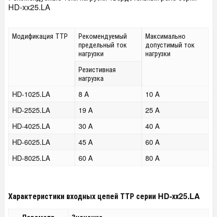
HD-xx25.LA
Модификация ТТР
Рекомендуемый
Максимально
предельный ток
допустимый ток
нагрузки
нагрузки
Резистивная
нагрузка
HD-1025.LA
8 A
10 A
HD-2525.LA
19 A
25 A
HD-4025.LA
30 A
40 A
HD-6025.LA
45 A
60 A
HD-8025.LA
60 A
80 A
Характеристики входных цепей ТТР серии HD-хх25.LA
Параметр
Значение