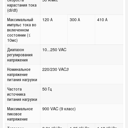
нарастания тока
(di/dt)
Максимальный
120 А
300 А
410 А
импульс тока во
включенном
состоянии (≤
10мс)
Диапазон
10...250 VAC
регулирования
напряжения
Номинальное
220/230 VAC
3
напряжение
питания нагрузки
Частота
50 Гц
источника
питания нагрузки
Максимальное
900 VAC (9 класс)
пиковое
напряжение