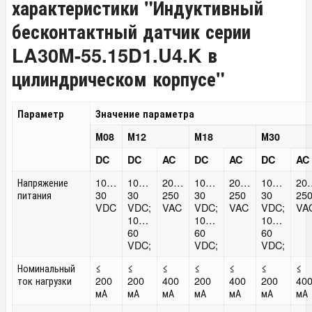
характеристики "Индуктивный
бесконтактный датчик серии
LA30M-55.15D1.U4.K в
цилиндрическом корпусе"
Параметр
Значение параметра
М08
М12
М18
М30
DC
DC
AC
DC
AC
DC
AC
Напряжение
10…
10…
20…
10…
20…
10…
20
питания
30
30
250
30
250
30
25
VDC
VDC;
VAC
VDC;
VAC
VDC;
VA
10…
10…
10…
60
60
60
VDC;
VDC;
VDC;
Номинальный
≤
≤
≤
≤
≤
≤
≤
ток нагрузки
200
200
400
200
400
200
40
мА
мА
мА
мА
мА
мА
мА