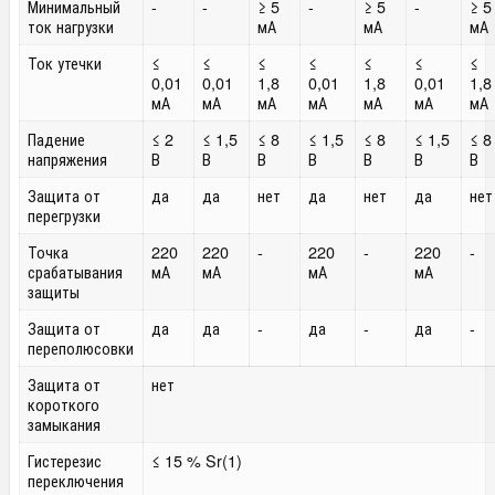
Минимальный
-
-
≥ 5
-
≥ 5
-
≥ 5
ток нагрузки
мА
мА
мА
Ток утечки
≤
≤
≤
≤
≤
≤
≤
0,01
0,01
1,8
0,01
1,8
0,01
1,8
мА
мА
мА
мА
мА
мА
мА
Падение
≤ 2
≤ 1,5
≤ 8
≤ 1,5
≤ 8
≤ 1,5
≤ 8
напряжения
В
В
В
В
В
В
В
Защита от
да
да
нет
да
нет
да
нет
перегрузки
Точка
220
220
-
220
-
220
-
срабатывания
мА
мА
мА
мА
защиты
Защита от
да
да
-
да
-
да
-
переполюсовки
Защита от
нет
короткого
замыкания
Гистерезис
≤ 15 % Sr
(1)
переключения